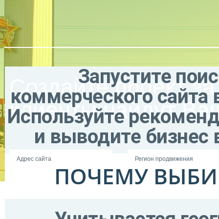
Запустите пои
Создайте проект за
коммерческого сайта в
клиенты найдут Ваш
Используйте рекоменд
и выводите бизнес в
ПОЧЕМУ ВЫБИР